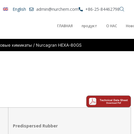
English
admin@nurchem.com
+86-25-84462798
ГЛАВНАЯ
продукт
О НАС
Нов
новые химикаты
/ Nurcagran HEXA-80GS
Predispersed Rubber