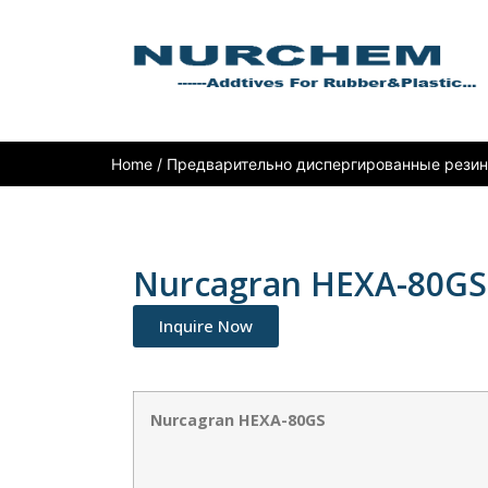
Home
/
Предварительно диспергированные рези
Nurcagran HEXA-80GS
Inquire Now
Nurcagran HEXA-80GS