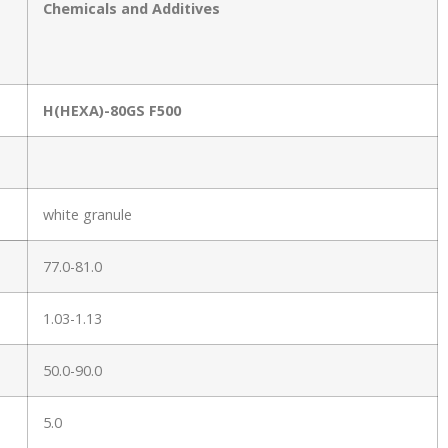
Chemicals and Additives
H(HEXA)-80GS F500
white granule
77.0-81.0
1.03-1.13
50.0-90.0
5.0