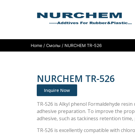
Home
/
Смолы
/ NURCHEM TR-526
NURCHEM TR-526
Inquire Now
TR-526 is Alkyl phenol Formaldehyde resin
adhesive preparation. To improve the prop
adhesive, such as tackiness retention time,
TR-526 is excellently compatible with chlo