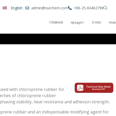
English
admin@nurchem.com
+86-25-84462798
ГЛАВНАЯ
продукт
О НАС
Нов
 used with chloroprene rubber for
erties of chloroprene rubber
 phasing stability, heat resistance and adhesion strength.
roprene rubber and an indispensable modifying agent for