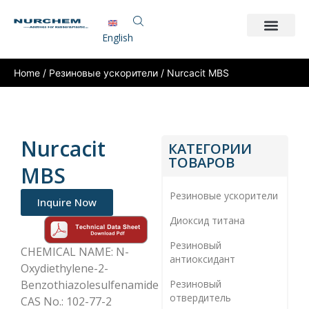
English
Home
/
Резиновые ускорители
/ Nurcacit MBS
Nurcacit
КАТЕГОРИИ
ТОВАРОВ
MBS
Резиновые ускорители
Inquire Now
Диоксид титана
Резиновый
CHEMICAL NAME: N-
антиоксидант
Oxydiethylene-2-
Benzothiazolesulfenamide
Резиновый
отвердитель
CAS No.: 102-77-2