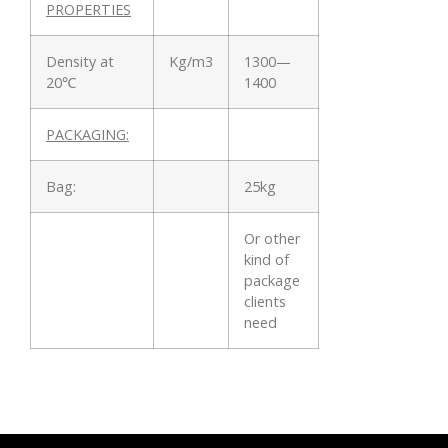
PROPERTIES
Density at
Kg/m3
1300—
20℃
1400
PACKAGING:
Bag:
25kg
Or other
kind of
package
clients
need