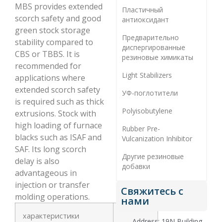
MBS provides extended
Пластичный
scorch safety and good
антиоксидант
green stock storage
Предварительно
stability compared to
диспергированные
CBS or TBBS. It is
резиновые химикаты
recommended for
Light Stabilizers
applications where
extended scorch safety
УФ-поглотители
is required such as thick
Polyisobutylene
extrusions. Stock with
high loading of furnace
Rubber Pre-
blacks such as ISAF and
Vulcanization Inhibitor
SAF. Its long scorch
Другие резиновые
delay is also
добавки
advantageous in
injection or transfer
Свяжитесь с
molding operations.
нами
характеристики
Address: 19N,Building