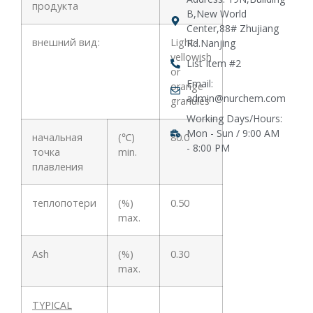
продукта
B,New World
Center,88# Zhujiang
внешний вид:
Light-
Rd.Nanjing
yellowish
List Item #2
or
Email:
orange
admin@nurchem.com
granules
Working Days/Hours:
Mon - Sun / 9:00 AM
начальная
(℃)
80.0
- 8:00 PM
точка
min.
плавления
теплопотери
(%)
0.50
max.
Ash
(%)
0.30
max.
TYPICAL